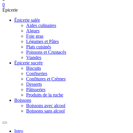
0
Épicerie
Épicerie salée
Aides culinaires
Algues
Foie gras
Légumes et Pâtes
Plats cuisinés
Poissons et Crustacés
Viandes
Épicerie sucrée
Biscuits
Confiseries
Confitures et Crèmes
Desserts
Pâtisseries
Produits de la ruche
Boissons
Boissons avec alcool
Boissons sans alcool
Intro