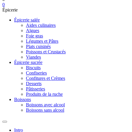
0
Épicerie
Épicerie salée
Aides culinaires
Algues
Foie gras
Légumes et Pâtes
Plats cuisinés
Poissons et Crustacés
Viandes
Épicerie sucrée
Biscuits
Confiseries
Confitures et Crèmes
Desserts
Pâtisseries
Produits de la ruche
Boissons
Boissons avec alcool
Boissons sans alcool
Intro