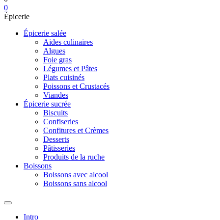
0
Épicerie
Épicerie salée
Aides culinaires
Algues
Foie gras
Légumes et Pâtes
Plats cuisinés
Poissons et Crustacés
Viandes
Épicerie sucrée
Biscuits
Confiseries
Confitures et Crèmes
Desserts
Pâtisseries
Produits de la ruche
Boissons
Boissons avec alcool
Boissons sans alcool
Intro