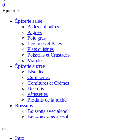
0
Épicerie
Épicerie salée
Aides culinaires
Algues
Foie gras
Légumes et Pâtes
Plats cuisinés
Poissons et Crustacés
Viandes
Épicerie sucrée
Biscuits
Confiseries
Confitures et Crèmes
Desserts
Pâtisseries
Produits de la ruche
Boissons
Boissons avec alcool
Boissons sans alcool
Intro