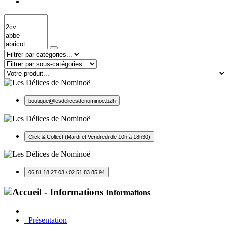
boutique@lesdelicesdenominoe.bzh
Click & Collect (Mardi et Vendredi de 10h à 18h30)
06 81 18 27 03 / 02 51 83 85 94
Informations
Présentation