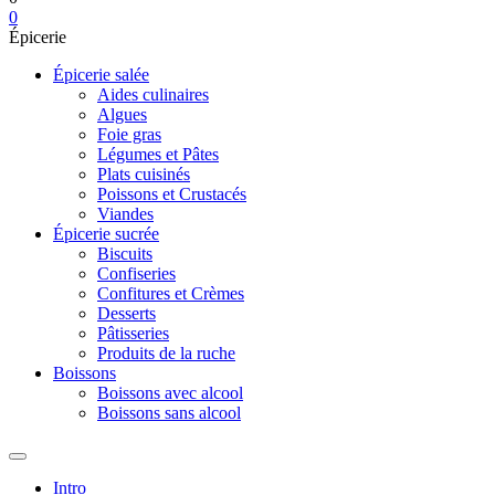
0
Épicerie
Épicerie salée
Aides culinaires
Algues
Foie gras
Légumes et Pâtes
Plats cuisinés
Poissons et Crustacés
Viandes
Épicerie sucrée
Biscuits
Confiseries
Confitures et Crèmes
Desserts
Pâtisseries
Produits de la ruche
Boissons
Boissons avec alcool
Boissons sans alcool
Intro