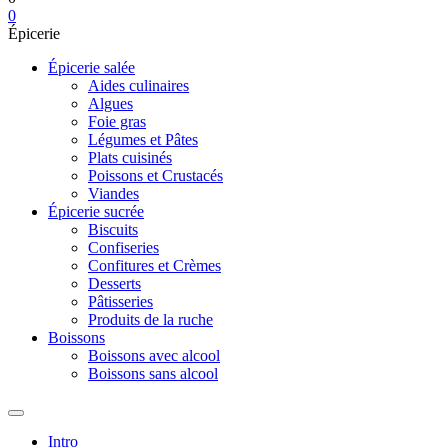
0
Épicerie
Épicerie salée
Aides culinaires
Algues
Foie gras
Légumes et Pâtes
Plats cuisinés
Poissons et Crustacés
Viandes
Épicerie sucrée
Biscuits
Confiseries
Confitures et Crèmes
Desserts
Pâtisseries
Produits de la ruche
Boissons
Boissons avec alcool
Boissons sans alcool
Intro