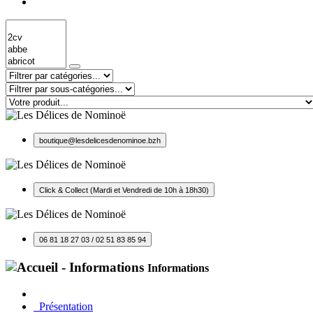
boutique@lesdelicesdenominoe.bzh
Click & Collect (Mardi et Vendredi de 10h à 18h30)
06 81 18 27 03 / 02 51 83 85 94
Informations
Présentation