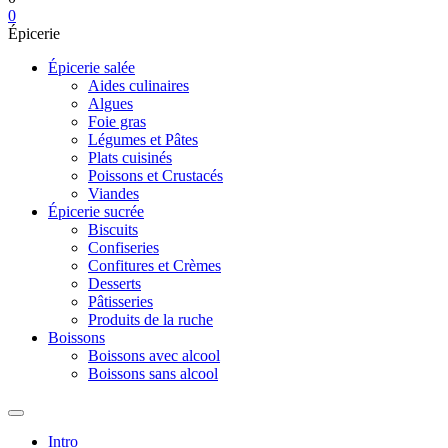
0
Épicerie
Épicerie salée
Aides culinaires
Algues
Foie gras
Légumes et Pâtes
Plats cuisinés
Poissons et Crustacés
Viandes
Épicerie sucrée
Biscuits
Confiseries
Confitures et Crèmes
Desserts
Pâtisseries
Produits de la ruche
Boissons
Boissons avec alcool
Boissons sans alcool
Intro