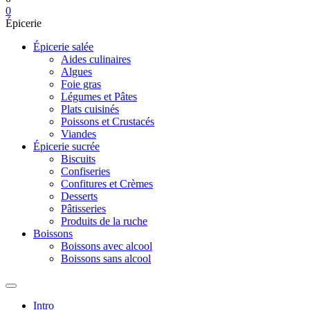
0
Épicerie
Épicerie salée
Aides culinaires
Algues
Foie gras
Légumes et Pâtes
Plats cuisinés
Poissons et Crustacés
Viandes
Épicerie sucrée
Biscuits
Confiseries
Confitures et Crèmes
Desserts
Pâtisseries
Produits de la ruche
Boissons
Boissons avec alcool
Boissons sans alcool
Intro