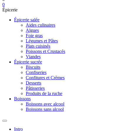
0
Épicerie
Épicerie salée
Aides culinaires
Algues
Foie gras
Légumes et Pâtes
Plats cuisinés
Poissons et Crustacés
Viandes
Épicerie sucrée
Biscuits
Confiseries
Confitures et Crèmes
Desserts
Pâtisseries
Produits de la ruche
Boissons
Boissons avec alcool
Boissons sans alcool
Intro