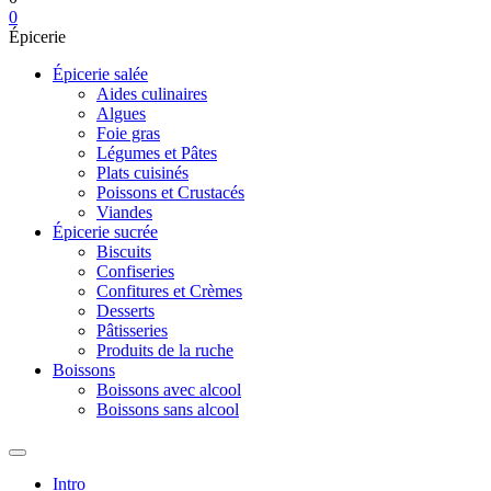
0
Épicerie
Épicerie salée
Aides culinaires
Algues
Foie gras
Légumes et Pâtes
Plats cuisinés
Poissons et Crustacés
Viandes
Épicerie sucrée
Biscuits
Confiseries
Confitures et Crèmes
Desserts
Pâtisseries
Produits de la ruche
Boissons
Boissons avec alcool
Boissons sans alcool
Intro