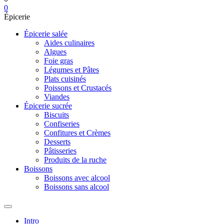
0
Épicerie
Épicerie salée
Aides culinaires
Algues
Foie gras
Légumes et Pâtes
Plats cuisinés
Poissons et Crustacés
Viandes
Épicerie sucrée
Biscuits
Confiseries
Confitures et Crèmes
Desserts
Pâtisseries
Produits de la ruche
Boissons
Boissons avec alcool
Boissons sans alcool
Intro