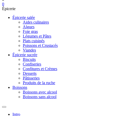
0
Épicerie
Épicerie salée
Aides culinaires
Algues
Foie gras
Légumes et Pâtes
Plats cuisinés
Poissons et Crustacés
Viandes
Épicerie sucrée
Biscuits
Confiseries
Confitures et Crèmes
Desserts
Pâtisseries
Produits de la ruche
Boissons
Boissons avec alcool
Boissons sans alcool
Intro