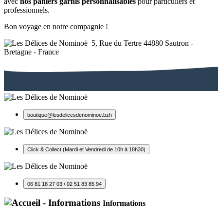
avec
nos paniers garnis personnalisables
pour particuliers et
professionnels.
Bon voyage en notre compagnie !
5, Rue du Tertre 44880 Sautron -
Bretagne - France
boutique@lesdelicesdenominoe.bzh
Click & Collect (Mardi et Vendredi de 10h à 18h30)
06 81 18 27 03 / 02 51 83 85 94
Informations