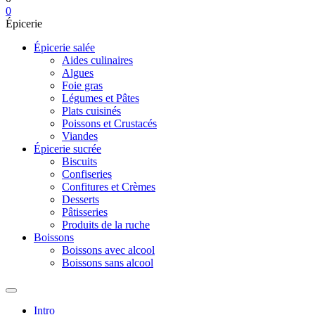
0
Épicerie
Épicerie salée
Aides culinaires
Algues
Foie gras
Légumes et Pâtes
Plats cuisinés
Poissons et Crustacés
Viandes
Épicerie sucrée
Biscuits
Confiseries
Confitures et Crèmes
Desserts
Pâtisseries
Produits de la ruche
Boissons
Boissons avec alcool
Boissons sans alcool
Intro